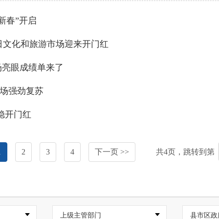
新春”开启
元旦假日文化和旅游市场迎来开门红
旅市场亮眼成绩单来了
市场强劲复苏
稳开门红
1
2
3
4
下一页 >>
共
4
页，跳转到第
上级主管部门
县市区政