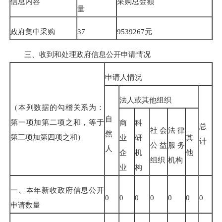
信息内容
采购总金额
量
政府集中采购
37
9539267
元
三、收到和处理政府信息公开申请情况
申请人情况
法人或其他组织
（本列数据的勾稽关系为：
自
第一项加第二项之和，等于
商
科
总
社会
法律
然
第三项加第四项之和）
业
研
其
计
公益
服务
人
企
机
他
组织
机构
业
构
一、本年新收政府信息公开
0
0
0
0
0
0
0
申请数量