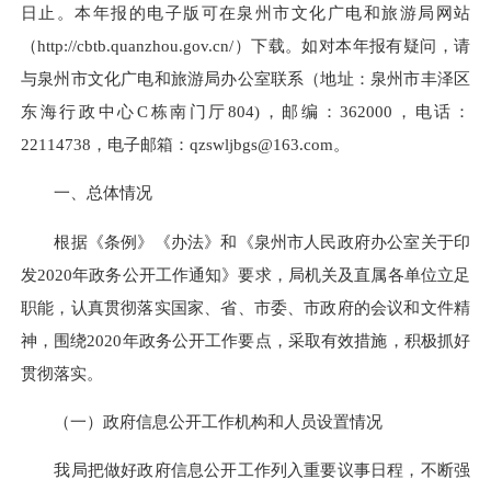
日止。本年报的电子版可在泉州市文化广电和旅游局网站
（http://cbtb.quanzhou.gov.cn/）下载。如对本年报有疑问，请
与泉州市文化广电和旅游局办公室联系（地址：泉州市丰泽区
东海行政中心C栋南门厅804
)
，邮编：
362000，电话：
22114738，电子邮箱：qz
s
w
lj
bgs@1
63
.com。
一、总体情况
根据《条例》《办法》和《泉州市人民政府办公室关于印
发
20
20
年政务公开工作通知》要求，
局机关及直
属各单位立足
职能，认真贯彻落实国家、省、市委、市政府的会议和文件精
神，围绕
20
20
年政务公开工作要点，采取有效措施，积极抓好
贯彻落实。
（一）政府信息公开工作机构和人员设置情况
我局把做好政府信息公开工作列入重要议事日程，不断强