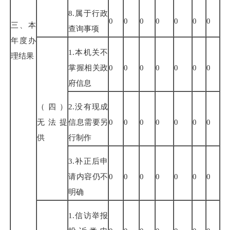
8.
属于行政
0
0
0
0
0
0
0
三、本
查询事项
年度办
1.
本机关不
理结果
掌握相关政
0
0
0
0
0
0
0
府信息
（四）
2.
没有现成
无法提
信息需要另
0
0
0
0
0
0
0
供
行制作
3.
补正后申
请内容仍不
0
0
0
0
0
0
0
明确
1.
信访举报