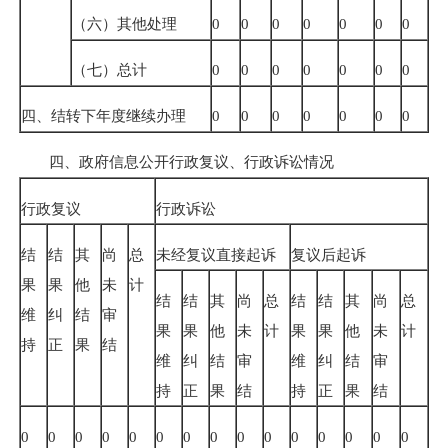
（六）其他处理
0
0
0
0
0
0
0
（七）总计
0
0
0
0
0
0
0
四、结转下年度继续办理
0
0
0
0
0
0
0
四、政府信息公开行政复议、行政诉讼情况
行政复议
行政诉讼
结
结
其
尚
总
未经复议直接起诉
复议后起诉
果
果
他
未
计
结
结
其
尚
总
结
结
其
尚
总
维
纠
结
审
果
果
他
未
计
果
果
他
未
计
持
正
果
结
维
纠
结
审
维
纠
结
审
持
正
果
结
持
正
果
结
0
0
0
0
0
0
0
0
0
0
0
0
0
0
0