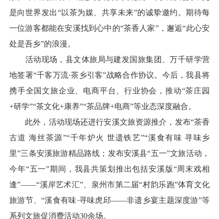
是向世界发出“以茶为媒、共享未来”的诚挚邀约。期待每
一位游客都能在安溪找到心中的“茶香人家”，邂逅“此心安
处是吾乡”的浪漫。
活动现场，县文体旅局与建发国旅集团、万千研学营
地签署“千客万流·茶乡引客”战略合作协议。今后，我县将
携手全国文旅企业、电商平台、行业协会，推动“茶庄园
+研学”“茶文化+康养”“茶品牌+电商”等业态深度融合。
此外，活动现场还进行安溪文旅资源推介，发布“茶香
古道 海丝茶源”“千年炉火 世遗铁艺”“溪食有味 寻味乡
里”三条安溪旅游精品路线；发布安溪县“五一”文旅活动，
今年“五一”期间，我县共策划推出包括安溪版“周末戏相
逢”——“溪岸艺术汇”、泉州市第二届“村韵乐跑”体育文化
旅游节、“溪食有味·寻味虎邱——非遗乡宴主题深度游”等
系列文旅促消费活动30余场。