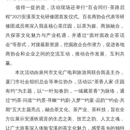
值得一提的是，活动现场还举行“百会同行·茶路启
程”2025安溪茶文化研修团首发仪式。百名商协会代表等研
修团成员将深入我县核心茶庄园，以茶为媒、商旅融合，
共探茶文化魅力与产业机遇，并通过“面对面政企茶话
会”等形式，对接最新资源，挖掘政企合作潜力，促进各地
商协会和企业之间的交流互动，推动合作发展、互利共
赢。
本次活动由泉州市文化广电和旅游局联合我县主办，
厦门市社会组织总会等单位协办，活动以“茶香人家·庄园
有约”为主题，以“一叶知春韵，一城藏茶香”为脉络，通
过“约茶·问道”“约景·寻幽”“约剧·入梦”“约宴·品韵”“约会·共
期”五大主题亮点，融合茶文化、茶产业、茶科技，旨在全
方位展示安溪铁观音的生态之美、技艺之韵、人文之魂，
让广大游客深入体验安溪的茶文化魅力，感受茶乡的独特