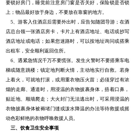
要锁好房门，睡觉前注意房门窗是否关好，保险锁是否锁
上；物品最好放于身边，不要放在靠窗的地方。
5
、游客入住酒店后需要外出时，应告知随团导游；在酒
店总台领一张酒店房卡，卡片上有酒店地址、电话或抄写
酒店地址或电话；如果您迷路时，可以按地址询问或搭乘
出租车，安全顺利返回住所。
6
、遇紧急情况千万不要慌张。发生火警时不要搭乘车电
梯或随意跳楼；镇定地判断火情，主动地实行自救。若身
上着火，可就地打滚，或用重衣物压火苗；必须穿过有浓
烟的走廊、通道时，用浸温的衣物披裹身体，捂着口鼻，
贴近地、顺墙爬走；大火封门无法逃出时，可采用浸温的
衣物披裹身体被褥堵门缝或泼水降温的办法等待救援或摇
动色彩鲜艳的衣物呼唤救援人员。
三、饮食卫生安全事项