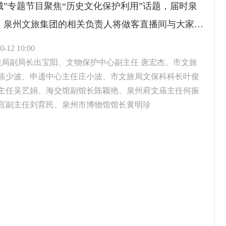
城”专题节目聚焦“历史文化保护利用”话题，届时泉
、泉州文旅集团的相关负责人将做客直播间与大家互
民朋友如果对这一话题有相关问题或意见建议，可以
-12 10:00
号“泉媒体”后台留言，也可以报名来参加节目直播，
文旅局副局长出宝阳、文物保护中心副主任 唐宏杰、市文旅
陈少波、申遗中心主任庄小波、市文旅局文保科科长叶俊
跃参与。
主任吴艺娟、海交馆副馆长陈颖艳、泉州府文庙主任何振
宫副主任刘育民、泉州市博物馆馆长黄明珍