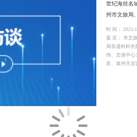
世纪海丝名
州市文旅局
动交流。市
时 间： 2023-10
在微信公众
嘉 宾： 市
局非遗科科长
期待大家踊
伟、文保中心
良、泉州天后